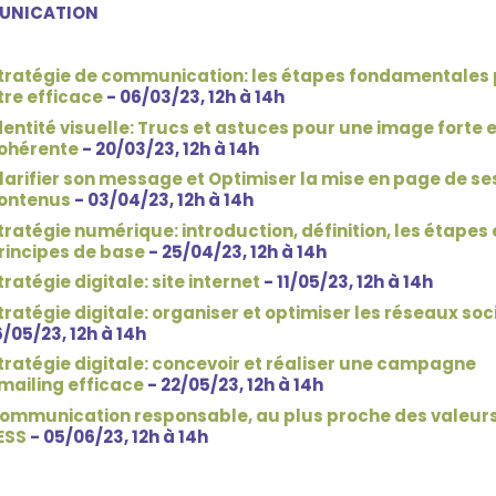
UNICATION
tratégie de communication: les étapes fondamentales
tre efficace
- 06/03/23, 12h à 14h
dentité visuelle: Trucs et astuces pour une image forte e
ohérente
- 20/03/23, 12h à 14h
larifier son message et Optimiser la mise en page de se
ontenus
- 03/04/23, 12h à 14h
tratégie numérique: introduction, définition, les étapes 
rincipes de base
-
25/04/23, 12h à 14h
tratégie digitale: site internet
- 11/05/23, 12h à 14h
tratégie digitale: organiser et optimiser les réseaux so
6/05/23, 12h à 14h
tratégie digitale: concevoir et réaliser une campagne
mailing efficace
- 22/05/23, 12h à 14h
ommunication responsable, au plus proche des valeur
'ESS
- 05/06/23, 12h à 14h