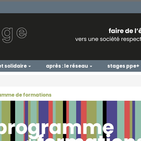
et solidaire
après : le réseau
stages ppe+
amme de formations