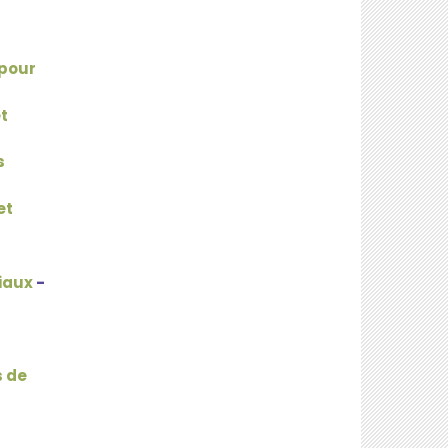
 pour
t
s
et
ciaux
-
s de