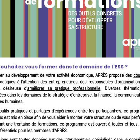
ouhaitez vous former dans le domaine de l'ESS ?
ider au développement de votre activité économique, APRÈS propose des
cou
pratiques
à l'attention des entrepreneur·es, des responsables d'organisation
e désireuse d’
améliorer sa pratique professionnelle
. Diverses thémati
es dans les domaines de la stratégie d'entreprise, la finance, la communicat
es humaines.
outils pratiques et partages d'expériences entre les participant·e·s, ce pr
s est mis en place afin de vous aider à monter votre structure ou de vous perf
nt une trentaine de formations, ce programme est ouvert à toutes et tous,
éférentiels pour les membres d'APRÈS.
ions sont toutes données par des
intervenant·e·s spécialisés
dans le domain