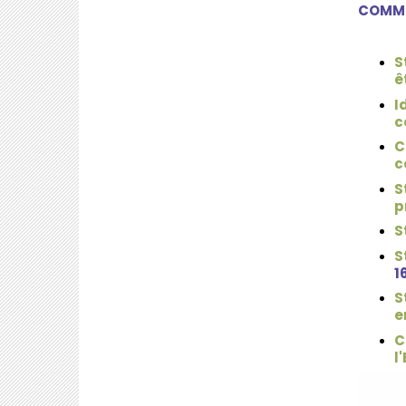
COMM
S
ê
I
c
C
c
S
p
S
S
1
S
e
C
l