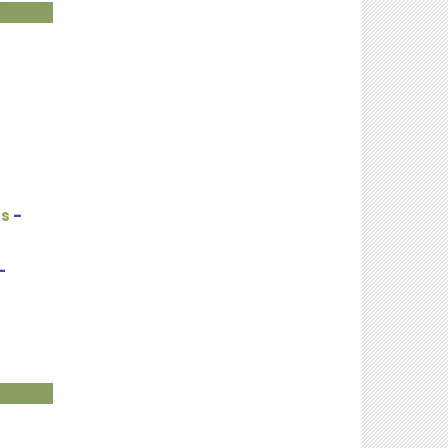
rs
-
-