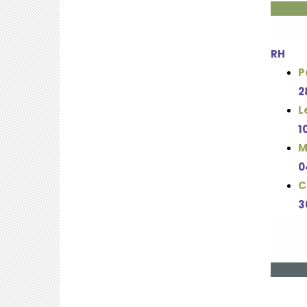
RH
P
2
L
1
M
0
C
3