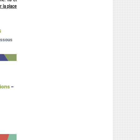
 la place
S
dessous
sions
-