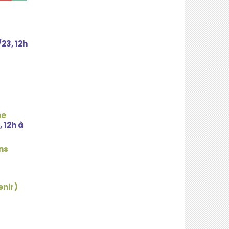
/23, 12h
ne
 12h à
ns
enir)