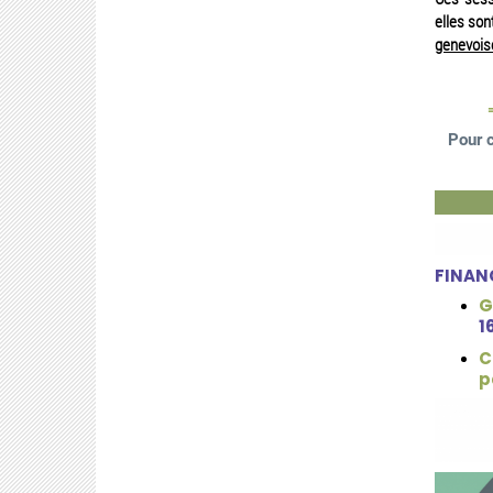
elles so
genevois
Pour c
FINAN
G
1
C
p