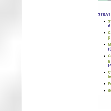
STRAT
S
à
C
p
M
1
C
g
1
C
i
F
G