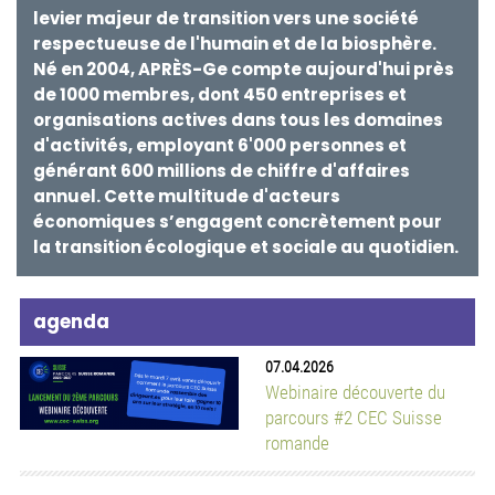
levier majeur de transition vers une société
agenda
respectueuse de l'humain et de la biosphère.
07.04.2026
Né en 2004, APRÈS-Ge compte aujourd'hui près
Webinaire découverte du
de 1000 membres, dont 450 entreprises et
parcours #2 CEC Suisse
organisations actives dans tous les domaines
romande
d'activités, employant 6'000 personnes et
générant 600 millions de chiffre d'affaires
20.08.2026
annuel. Cette multitude d'acteurs
Grand parcours de
Facilitation
économiques s’engagent concrètement pour
la transition écologique et sociale au quotidien.
28.08.2026
Formation de base en
médiation accréditée par
la Chambre Suisse de
Médiation Commerciale
(CSMC), reconnue par les
Tribunaux cantonaux