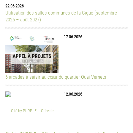
Participez à une informatique libre, éthique, locale, durable
et citoyenne !
offres d'emploi
23.07.2026
Chargé·e de soutien à l’insertion professionnelle (50 %)
AMIC - Association des médiatrices interculturelles
23.07.2026
Enseignante ou un enseignant
AMIC - Association des médiatrices interculturelles
09.07.2026
ASSISTANT·E DE DIRECTION ET RH (30%)
Et pourquoi pas