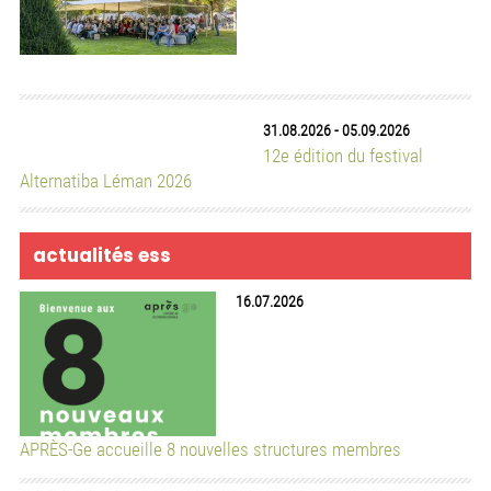
22.06.2026
Utilisation des salles communes de la Ciguë (septembre
2026 – août 2027)
17.06.2026
6 arcades à saisir au cœur du quartier Quai Vernets
12.06.2026
Cité by PURPLE — Offre de location d’espace à la Rue de la
Cité 27, 1204 Genève
12.06.2026