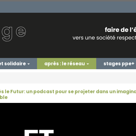
et solidaire
après : le réseau
stages ppe+
ès le Futur: un podcast pour se projeter dans un imagina
ble