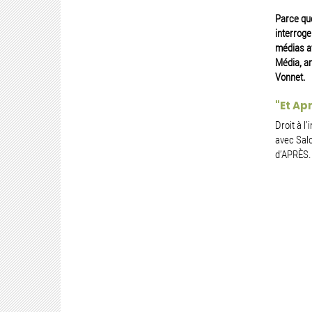
Parce que
interroge
médias af
Média, an
Vonnet.
"Et Ap
Droit à l
avec Salo
d’APRÈS.