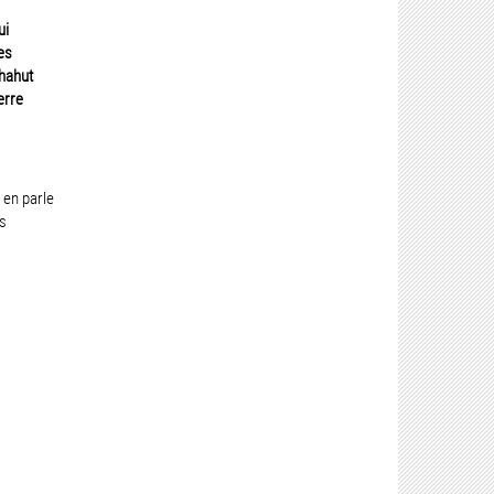
ui
es
Chahut
erre
 en parle
s