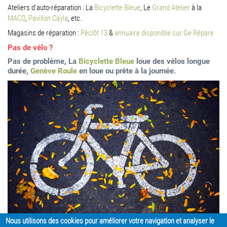
Ateliers d'auto-réparation : La
Bicyclette Bleue
, Le
Grand Atelier
à la
MACO
,
Pavillon Cayla
, etc.
Magasins de réparation :
Péclôt 13
&
annuaire disponible sur Ge Répare
Pas de vélo ?
Pas de problème, La
Bicyclette Bleue
loue des vélos longue
durée,
Genève Roule
en loue ou prête à la journée.
Nous utilisons des cookies pour améliorer votre navigation et analyser le