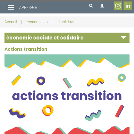
Aller
APRÈS-Ge
au
Toggle
contenu
navigation
principal
Accueil
économie sociale et solidaire
économie sociale et solidaire
Actions transition