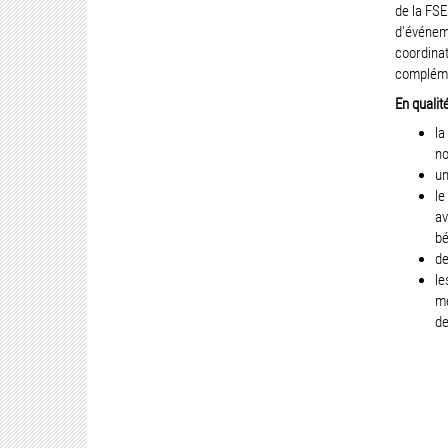
de la FSE
d'événeme
coordinat
complémen
En qualit
la
no
un
le
av
bé
d
le
me
de