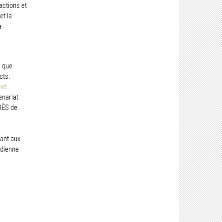
actions et
et la
a
i que
cts.
ève
enariat
RÈS de
ant aux
idienne