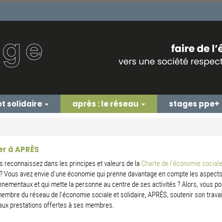
et solidaire
après : le réseau
stages ppe+
r à APRÈS
 reconnaissez dans les principes et valeurs de la
Charte de l'économie sociale
? Vous avez envie d'une économie qui prenne davantage en compte les aspects
nnementaux et qui mette la personne au centre de ses activités ? Alors, vous p
embre du réseau de l'économie sociale et solidaire, APRÈS, soutenir son travai
aux prestations offertes à ses membres.