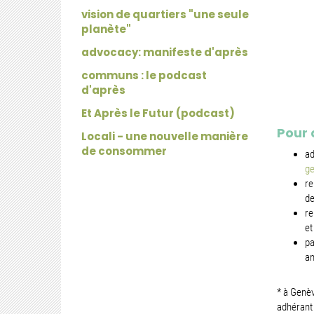
vision de quartiers "une seule
planète"
advocacy: manifeste d'après
communs : le podcast
d'après
Et Après le Futur (podcast)
Pour 
Locali - une nouvelle manière
de consommer
ad
ge
re
de
re
et
pa
an
* à Genèv
adhérant 