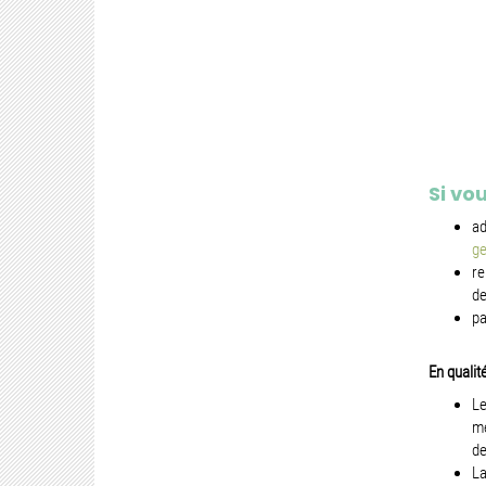
Si vou
ad
ge
re
de
pa
En qualit
L
me
de
La