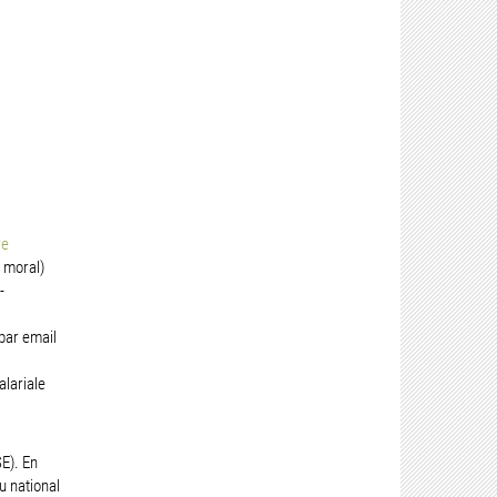
re
 moral)
-
par email
lariale
E). En
u national