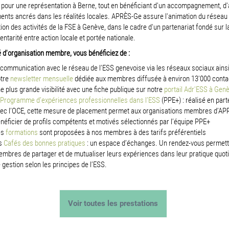
 pour une représentation à Berne, tout en bénéficiant d'un accompagnement, d'
nts ancrés dans les réalités locales. APRÈS-Ge assure l'animation du réseau 
ion des activités de la FSE à Genève, dans le cadre d'un partenariat fondé sur l
tarité entre action locale et portée nationale.
é d'organisation membre, vous bénéficiez de :
 communication avec le réseau de l’ESS genevoise via les réseaux sociaux ains
tre
newsletter mensuelle
dédiée aux membres diffusée à environ 13'000 conta
e plus grande visibilité avec une fiche publique sur notre
portail Adr'ESS à Gen
Programme d’expériences professionnelles dans l’ESS
(PPE+) : réalisé en part
ec l’OCE, cette mesure de placement permet aux organisations membres d’AP
néficier de profils compétents et motivés sélectionnés par l’équipe PPE+
es
formations
sont proposées à nos membres à des tarifs préférentiels
s
Cafés des bonnes pratiques
: un espace d’échanges. Un rendez-vous permett
mbres de partager et de mutualiser leurs expériences dans leur pratique quot
 gestion selon les principes de l’ESS.
Voir toutes les prestations