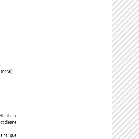
re
 moral)
-
ttant aux
otidienne
ainsi que