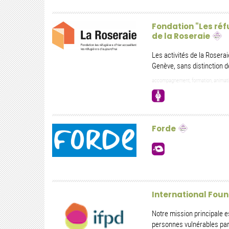
Fondation "Les réfu
de la Roseraie
Les activités de la Rosera
Genève, sans distinction de
accompagnement, formation, animation, 
Forde
International Fou
Notre mission principale es
personnes vulnérables par 