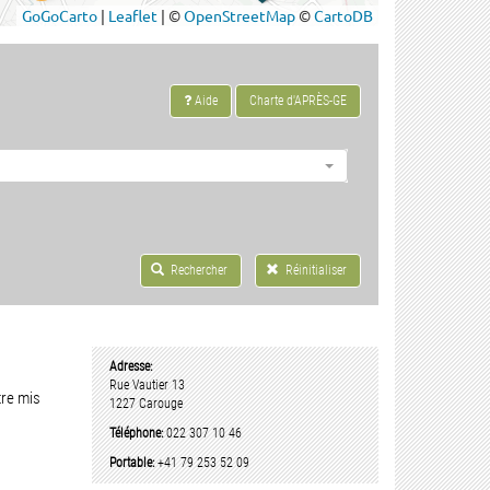
Aide
Charte d'APRÈS-GE
Rechercher
Réinitialiser
Adresse:
Rue Vautier 13
tre mis
1227
Carouge
Téléphone:
022 307 10 46
Portable:
+41 79 253 52 09