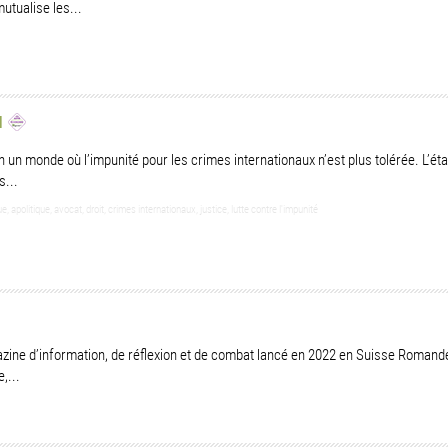
utualise les...
l
n un monde où l’impunité pour les crimes internationaux n’est plus tolérée. L’éta
s...
e, apolitique, avocat, droit, crimes internationaux, justice, lutte contre l'impunité
zine d’information, de réflexion et de combat lancé en 2022 en Suisse Romande.
,...