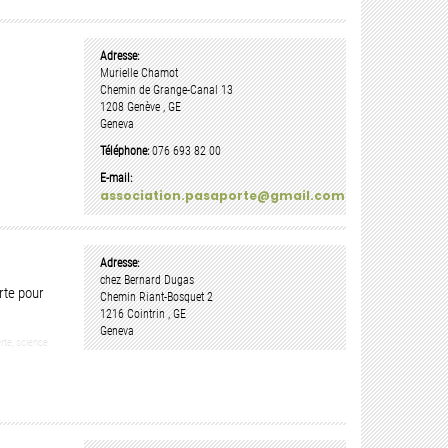
Adresse:
Murielle Chamot
s
Chemin de Grange-Canal 13
1208
Genève
,
GE
Geneva
Téléphone:
076 693 82 00
E-mail:
association.pasaporte@gmail.com
Adresse:
chez Bernard Dugas
rte pour
Chemin Riant-Bosquet 2
1216
Cointrin
,
GE
Geneva
erte, science