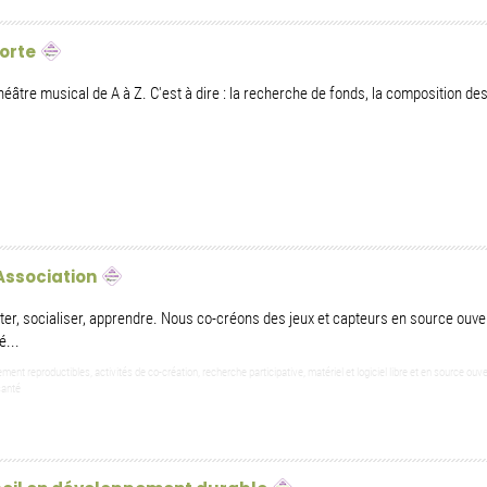
orte
héâtre musical de A à Z. C'est à dire : la recherche de fonds, la composition de
Association
er, socialiser, apprendre. Nous co-créons des jeux et capteurs en source ouve
é...
nt reproductibles, activités de co-création, recherche participative, matériel et logiciel libre et en source ouv
santé