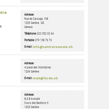
ntre
Adresse:
Rue de Carouge, 108
1205
Genève
,
GE
de
Geneva
Téléphone:
022 552 02 64
Portable:
079 158 76 70
info@centreroseraie.ch
E-mail:
Adresse:
4 place des Volontaires
1204
Genève
mail@forde.ch
E-mail:
Adresse:
B & B Avocats
Cours des Bastions 5
1205
Genève