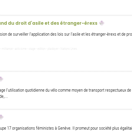
d du droit d'asile et des étranger-èrexs
n de surveiller l’application des lois sur l’asile et les étranger-èrexs et de pr
 - militance - activisme - stage - edition - plaidoyer - Nations Unies
 l'utilisation quotidienne du vélo comme moyen de transport respectueux de
de,...
e 17 organisations féministes à Genève. Il promeut pour société plus égalitai