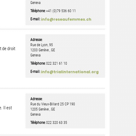
Geneva
Téléphone:
+41 (0)79 536 60 11
info@reseaufemmes.ch
E-mail:
Adresse:
Rue de Lyon, 95
t de droit
1203
Genève
,
GE
Geneva
Téléphone:
022 321 61 10
info@trialinternational.org
E-mail:
Adresse:
Rue du Vieux-Billard 25
CP 190
 Il est
1205
Genève
,
GE
Geneva
Téléphone:
022 320 63 35