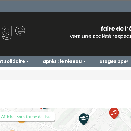
et solidaire
après : le réseau
stages ppe+