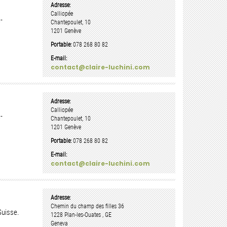
Adresse:
Calliopée
-
Chantepoulet, 10
1201
Genève
Portable:
078 268 80 82
E-mail:
contact@claire-luchini.com
Adresse:
Calliopée
-
Chantepoulet, 10
1201
Genève
Portable:
078 268 80 82
E-mail:
contact@claire-luchini.com
Adresse:
Chemin du champ des filles 36
Suisse.
1228
Plan-les-Ouates
,
GE
Geneva