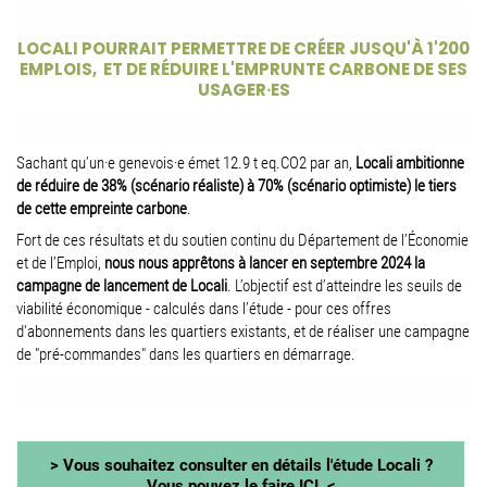
LOCALI POURRAIT PERMETTRE DE CRÉER JUSQU'À 1'200
EMPLOIS, ET DE RÉDUIRE L'EMPRUNTE CARBONE DE SES
USAGER·ES
Sachant qu’un·e genevois·e émet 12.9 t eq.CO2 par an,
Locali ambitionne
de réduire de 38% (scénario réaliste) à 70% (scénario optimiste) le tiers
de cette empreinte carbone
.
Fort de ces résultats et du soutien continu du Département de l’Économie
et de l’Emploi,
nous nous apprêtons à lancer en septembre 2024 la
campagne de lancement de Locali
. L’objectif est d’atteindre les seuils de
viabilité économique - calculés dans l’étude - pour ces offres
d'abonnements dans les quartiers existants, et de réaliser une campagne
de "pré-commandes" dans les quartiers en démarrage.
>
Vous souhaitez consulter en détails l'étude Locali ?
Vous pouvez le faire ICI
. <