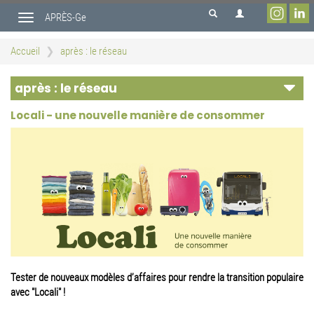
Aller
APRÈS-Ge
au
Toggle
contenu
navigation
principal
Accueil
après : le réseau
après : le réseau
Locali - une nouvelle manière de consommer
Tester de nouveaux modèles d’affaires pour rendre la transition populaire
avec "Locali" !