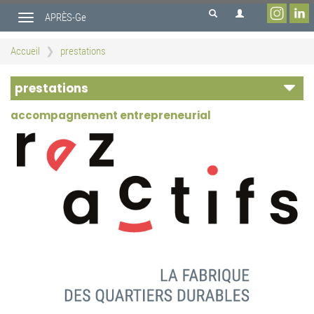
Aller
APRÈS-Ge
au
Toggle
contenu
navigation
principal
Accueil
prestations
prestations
accompagnement entrepreneurial