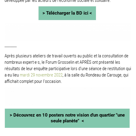
développée par les acteurs de l'économie sociale et solidaire.
> Télécharger la BD ici <
----------
Après plusieurs ateliers de travail ouverts au public et la consultation de
nombreux expert·e·s, le Forum Grosselin et APRÈS ont présenté les
résultats de leur enquête participative lors d'une séance de restitution qui
a eu lieu
mardi 29 novembre 2022
, à la salle du Rondeau de Carouge, qui
affichait complet pour l'occasion.
> Découvrez en 10 posters notre vision d'un quartier "une
seule planète" <