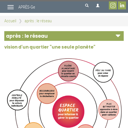
Aller
APRÈS-Ge
au
Toggle
contenu
navigation
principal
Accueil
après : le réseau
après : le réseau
vision d'un quartier "une seule planète"