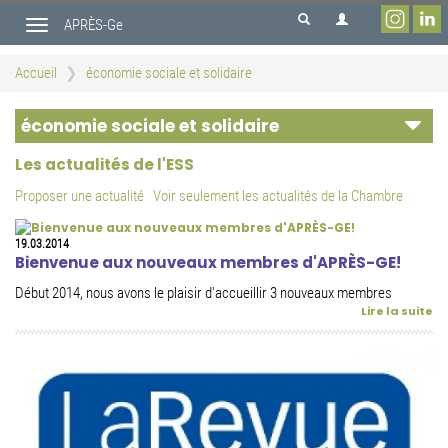
Aller
APRÈS-Ge
au
Toggle
contenu
navigation
principal
Accueil
économie sociale et solidaire
économie sociale et solidaire
Les actualités de l'ESS
Proposer une actualité
Voir seulement les actualités de la Chambre
19.03.2014
Bienvenue aux nouveaux membres d'APRÈS-GE!
Début 2014, nous avons le plaisir d'accueillir 3 nouveaux membres
Lire la suite