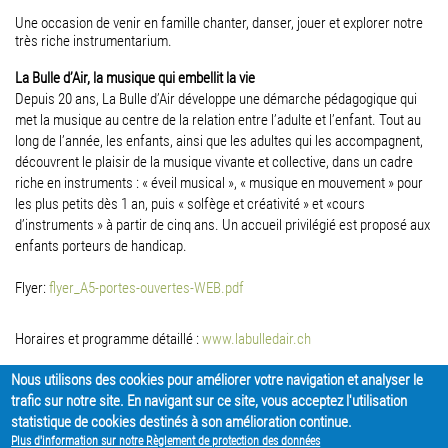
Une occasion de venir en famille chanter, danser, jouer et explorer notre
très riche instrumentarium.
La Bulle d’Air, la musique qui embellit la vie
Depuis 20 ans, La Bulle d’Air développe une démarche pédagogique qui
met la musique au centre de la relation entre l’adulte et l’enfant. Tout au
long de l’année, les enfants, ainsi que les adultes qui les accompagnent,
découvrent le plaisir de la musique vivante et collective, dans un cadre
riche en instruments : « éveil musical », « musique en mouvement » pour
les plus petits dès 1 an, puis « solfège et créativité » et «cours
d’instruments » à partir de cinq ans. Un accueil privilégié est proposé aux
enfants porteurs de handicap.
Flyer:
flyer_A5-portes-ouvertes-WEB.pdf
Horaires et programme détaillé :
www.labulledair.ch
Nous utilisons des cookies pour améliorer votre navigation et analyser le
trafic sur notre site. En navigant sur ce site, vous acceptez l'utilisation
PARTAGER
statistique de cookies destinés à son amélioration continue.
Plus d'information sur notre Règlement de protection des données