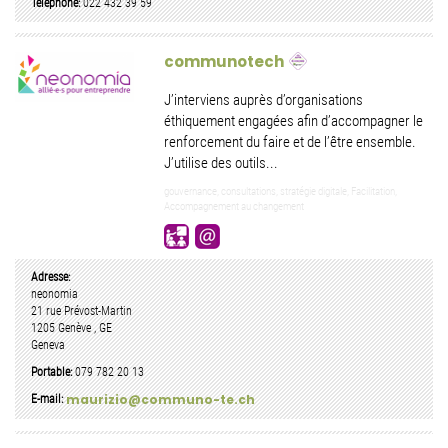
Téléphone:
022 432 39 59
communotech
J’interviens auprès d’organisations
éthiquement engagées afin d’accompagner le
renforcement du faire et de l’être ensemble.
J’utilise des outils...
gouvernance, consultations, stratégie digitale, Facilitation,
Accompagnement au changement
Adresse:
neonomia
21 rue Prévost-Martin
1205
Genève
,
GE
Geneva
Portable:
079 782 20 13
maurizio@communo-te.ch
E-mail: