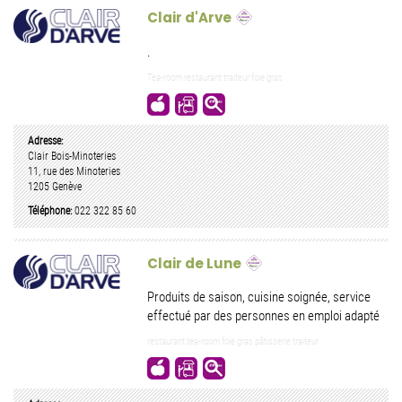
Clair d'Arve
.
Tea-room restaurant traiteur foie gras
Adresse:
Clair Bois-Minoteries
11, rue des Minoteries
1205
Genève
Téléphone:
022 322 85 60
Clair de Lune
Produits de saison, cuisine soignée, service
effectué par des personnes en emploi adapté
restaurant tea-room foie gras pâtisserie traiteur