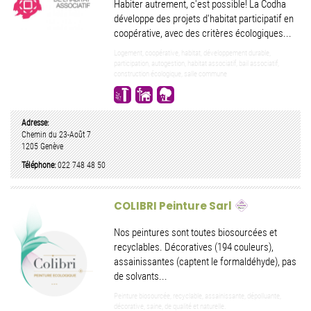
Habiter autrement, c'est possible! La Codha
développe des projets d'habitat participatif en
coopérative, avec des critères écologiques...
Logement, coopérative, habitat, développement durable,
participation, autogestion, habitat associatif, bail associatif,
construction écologique, salle commune
Adresse:
Chemin du 23-Août 7
1205
Genève
Téléphone:
022 748 48 50
COLIBRI Peinture Sarl
Nos peintures sont toutes biosourcées et
recyclables. Décoratives (194 couleurs),
assainissantes (captent le formaldéhyde), pas
de solvants...
Peinture biosourcée, recyclable, assainissante, dépolluante,
décorative, saine, de qualité et naturelle.