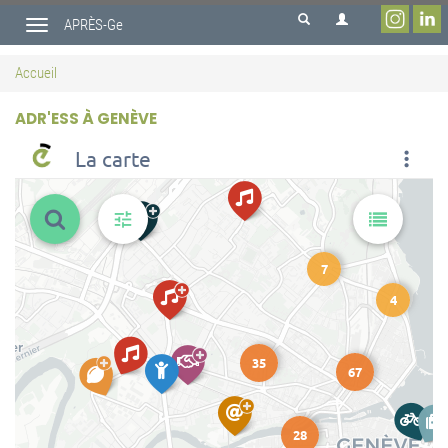
Aller
APRÈS-Ge
au
Toggle
contenu
navigation
principal
Accueil
ADR'ESS À GENÈVE