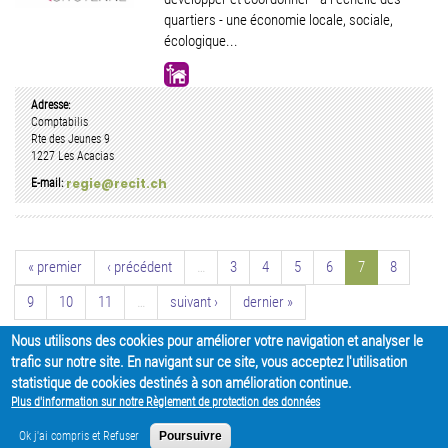
quartiers - une économie locale, sociale,
écologique...
Adresse:
Comptabilis
Rte des Jeunes 9
1227
Les Acacias
regie@recit.ch
E-mail:
« premier
‹ précédent
…
3
4
5
6
7
8
9
10
11
…
suivant ›
dernier »
Nous utilisons des cookies pour améliorer votre navigation et analyser le
trafic sur notre site. En navigant sur ce site, vous acceptez l'utilisation
statistique de cookies destinés à son amélioration continue.
APRÈS - Le réseau de l'économie sociale et solidaire | Chemin du 23-août,
Plus d'information sur notre Règlement de protection des données
1 | CH - 1205 Genève |
+41 22 807 27 97
|
Nous contacter
Ok j'ai compris et Refuser
Poursuivre