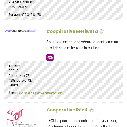
Rue des Moraines 3
1227
Carouge
Portable:
079 345 84 78
Coopérative Meriweza
Solution d’embauche sécure et conforme au
droit dans le milieux de la culture.
Adresse:
REGUS
Rue de Lyon 77
1203
Genève
,
GE
Geneva
contact@meriweza.ch
E-mail:
Coopérative Récit
RECIT a pour but de contribuer à dynamiser,
développer et coordonner - à l'échelle des