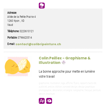
Adresse:
Allée de la Petite Prairie 4
1260
Nyon
,
VD
Vaud
Téléphone:
0223610121
Portable:
0796620514
contact@colibripeinture.ch
E-mail:
Colin Peillex - Graphisme &
Illustration
La bonne approche pour mette en lumière
votre travail
graphisme, Illustration, logo, affiche, flyers, rapport d'activité,
publicité, presse, édition, concept design, design graphique,
photographie, décoration, enseigne, caligraphie, fresque, peinture,
dessin, brochure