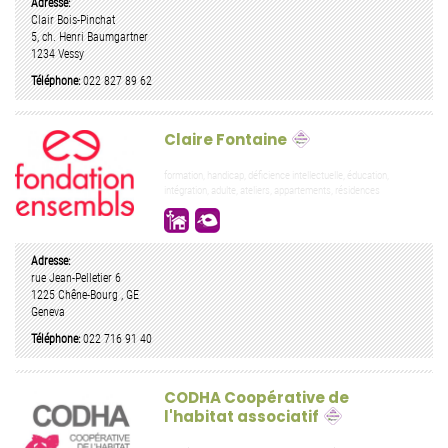
Adresse:
Clair Bois-Pinchat
5, ch. Henri Baumgartner
1234
Vessy
Téléphone:
022 827 89 62
Claire Fontaine
formation, handicap, déficience intellectuelle, éducation,
intégration, adulte, ateliers, appartements, résidences
Adresse:
rue Jean-Pelletier 6
1225
Chêne-Bourg
,
GE
Geneva
Téléphone:
022 716 91 40
CODHA Coopérative de
l'habitat associatif