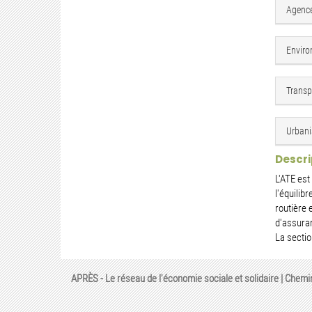
Agence
Enviro
Transpo
Urbani
Descri
L'ATE est
l'équilib
routière 
d'assuran
La sectio
APRÈS - Le réseau de l'économie sociale et solidaire | Chemi