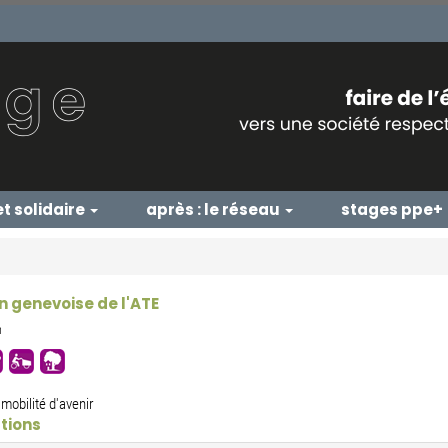
et solidaire
après : le réseau
stages ppe+
n genevoise de l'ATE
n
mobilité d'avenir
tions