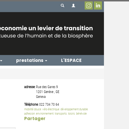
prestations
L'ESPACE
adresse:
Rue des Gares 9
1201
Genève
,
GE
Geneva
Téléphone:
022 734 70 64
mobilité douce
,
vélo électrique
,
développement durable
,
adhesion
,
environnement
,
transports
,
loisirs
,
bénévole
Partager