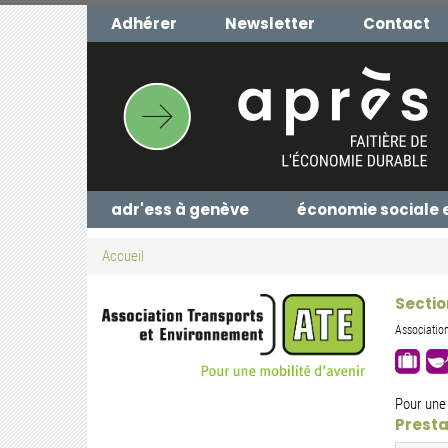
Aller
Adhérer
Newsletter
Contact
au
contenu
principal
adr'ess à genève
économie sociale 
Accueil
Sectio
Associatio
Pour une 
Presta