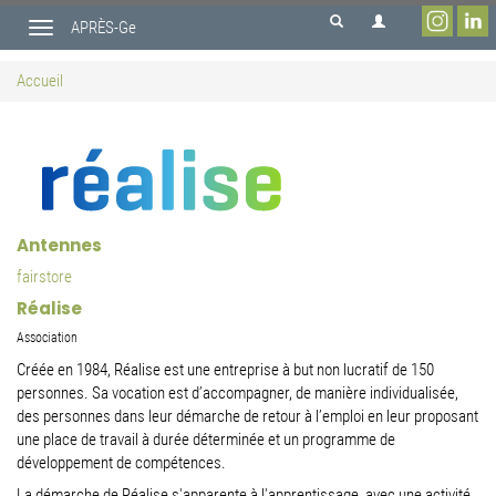
Aller
APRÈS-Ge
au
Toggle
contenu
navigation
principal
Accueil
Antennes
fairstore
Réalise
Association
Créée en 1984, Réalise est une entreprise à but non lucratif de 150
personnes. Sa vocation est d’accompagner, de manière individualisée,
des personnes dans leur démarche de retour à l’emploi en leur proposant
une place de travail à durée déterminée et un programme de
développement de compétences.
La démarche de Réalise s'apparente à l'apprentissage, avec une activité