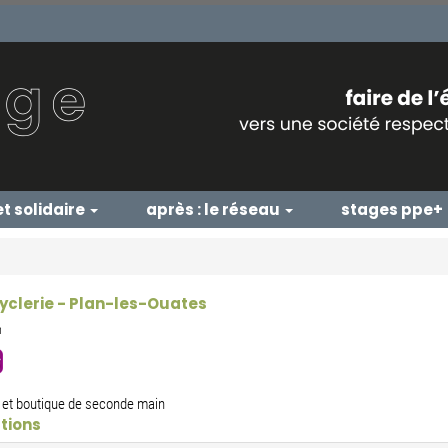
et solidaire
après : le réseau
stages ppe+
yclerie - Plan-les-Ouates
n
 et boutique de seconde main
tions