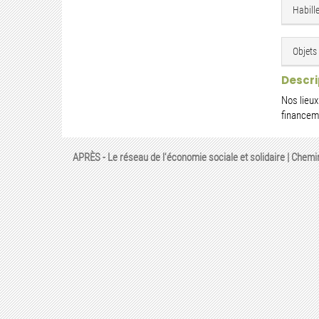
Habill
Objets 
Descri
Nos lieux
financem
APRÈS - Le réseau de l'économie sociale et solidaire | Chemi