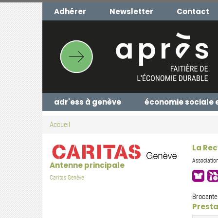
Aller
Adhérer
Newsletter
Contact
au
contenu
principal
adr'ess à genève
économie sociale 
Accueil
La Rec
Associatio
Antenne principale
Caritas Genève
Brocante
Presta