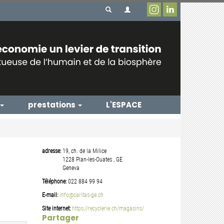
prestations
L'ESPACE
adresse:
19, ch. de la Milice
1228
Plan-les-Ouates
,
GE
Geneva
Téléphone:
022 884 99 94
E-mail:
info@caritas-ge.ch
Site internet:
https://recyclerie.ch/magasins/
Partager