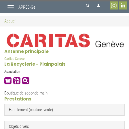
Aller
APRÈS-Ge
au
Toggle
contenu
navigation
principal
Accueil
Antenne principale
Caritas Genève
La Recyclerie - Plainpalais
Association
Boutique de seconde main
Prestations
Habillement (couture, vente)
Objets divers