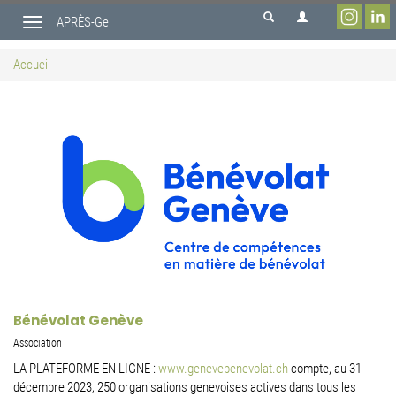
Aller
APRÈS-Ge
au
Toggle
contenu
navigation
principal
Accueil
Bénévolat Genève
Association
LA PLATEFORME EN LIGNE :
www.genevebenevolat.ch
compte, au 31
décembre 2023, 250 organisations genevoises actives dans tous les