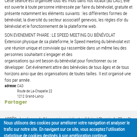
Cette séance est organisée tous les mois dans nos locaux (au CAD), elle
est ouverte à toute personne intéressée par faire du bénévolat, gratuite et
présente notamment les éléments suivants : les différentes formes de
bénévolat, la diversité du secteur associatif genevois, les règles d’or du
bénévolat et le fonctionnement de la plateforme web.
SON EVENEMENT PHARE : LE SPEED MEETING DU BÉNÉVOLAT
Extension physique de sa plateforme, le Speed meeting du bénévolat est
une réunion unique et conviviale qui rassemble dans un même lieu des
personnes souhaitant s’engager et des
organisations qui ont besoin du bénévolat pour fonctionner ou se
développer. Cet événement attire des bénévoles de tous âges et de tous
horizons ainsi que des organisations de toutes tailles. Il est organisé une
fois par année.
adresse:
CAD
Route de La-Chapelle 22
1212
Grand-Lancy
Partager
APRÈS - Le réseau de l'économie sociale et solidaire | Chemin du 23-août,
Nous utilisons des cookies pour améliorer votre navigation et analyser le
1 | CH - 1205 Genève |
+41 22 807 27 97
|
Nous contacter
trafic sur notre site. En navigant sur ce site, vous acceptez l'utilisation
statistique de cookies destinés à son amélioration continue.