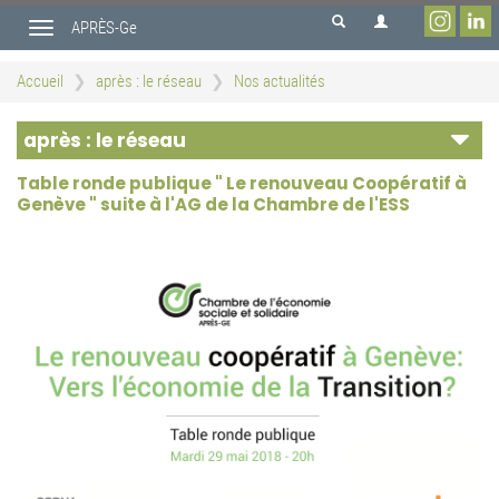
Aller
APRÈS-Ge
au
Toggle
contenu
navigation
principal
Accueil
après : le réseau
Nos actualités
après : le réseau
Table ronde publique " Le renouveau Coopératif à
Genève " suite à l'AG de la Chambre de l'ESS