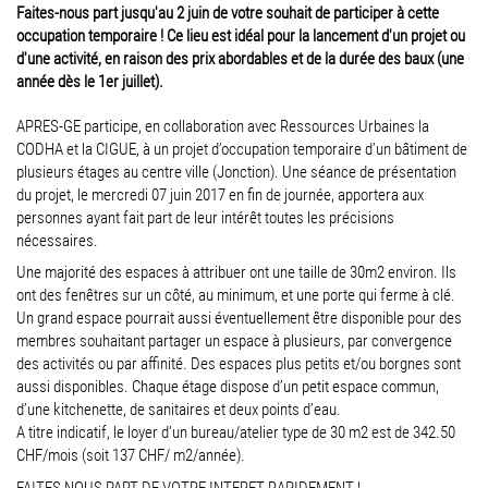
Faites-nous part jusqu'au 2 juin de votre souhait de participer à cette
occupation temporaire ! Ce lieu est idéal pour la lancement d'un projet ou
d'une activité, en raison des prix abordables et de la durée des baux (une
année dès le 1er juillet).
APRES-GE participe, en collaboration avec Ressources Urbaines la
CODHA et la CIGUE, à un projet d’occupation temporaire d’un bâtiment de
plusieurs étages au centre ville (Jonction). Une séance de présentation
du projet, le mercredi 07 juin 2017 en fin de journée, apportera aux
personnes ayant fait part de leur intérêt toutes les précisions
nécessaires.
Une majorité des espaces à attribuer ont une taille de 30m2 environ. Ils
ont des fenêtres sur un côté, au minimum, et une porte qui ferme à clé.
Un grand espace pourrait aussi éventuellement être disponible pour des
membres souhaitant partager un espace à plusieurs, par convergence
des activités ou par affinité. Des espaces plus petits et/ou borgnes sont
aussi disponibles. Chaque étage dispose d’un petit espace commun,
d’une kitchenette, de sanitaires et deux points d’eau.
A titre indicatif, le loyer d’un bureau/atelier type de 30 m2 est de 342.50
CHF/mois (soit 137 CHF/ m2/année).
FAITES NOUS PART DE VOTRE INTERET RAPIDEMENT !