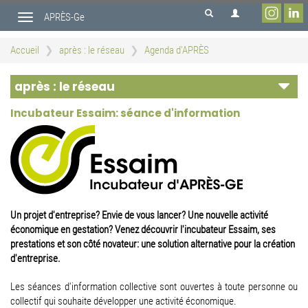
Aller
APRÈS-Ge
au
Toggle
contenu
navigation
principal
Accueil
après : le réseau
Agenda d'APRÈS
après : le réseau
Incubateur Essaim: séance d'information
Un projet d'entreprise? Envie de vous lancer? Une nouvelle activité
économique en gestation? Venez découvrir l'incubateur Essaim, ses
prestations et son côté novateur: une solution alternative pour la création
d'entreprise.
Les séances d'information collective sont ouvertes à toute personne ou
collectif qui souhaite développer une activité économique.