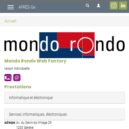
Aller
APRÈS-Ge
au
Toggle
contenu
navigation
principal
Accueil
Mondo Rondo Web Factory
raison individuelle
Prestations
Informatique et électronique
Services informatiques, électroniques
adresse:
Av. du Devin-du-Village 29
1203
Genève