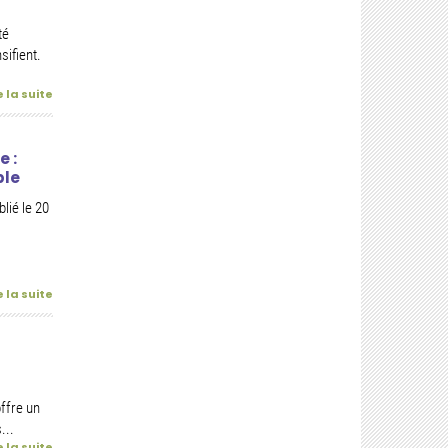
té
sifient.
e la suite
e :
ble
lié le 20
e la suite
offre un
...
e la suite