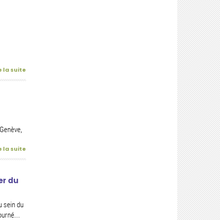
e la suite
 Genève,
e la suite
er du
u sein du
ourné...