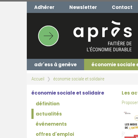
Aller
Adhérer
Newsletter
Contact
au
contenu
principal
adr'ess à genève
économie sociale 
Accueil
économie sociale et solidaire
économie sociale et solidaire
Les ac
Proposer 
définition
actualités
événements
offres d'emploi