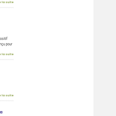
e la suite
ositif
nçu pour
e la suite
e la suite
la