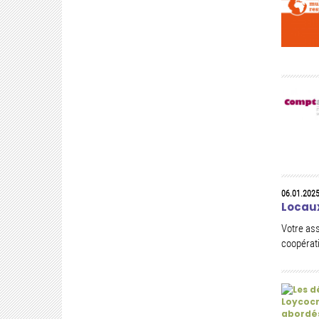
06.01.202
Locaux
Votre ass
coopérati