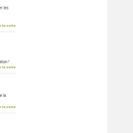
r les
e la suite
tion !
e la suite
e la
e la suite