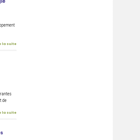
gie
loppement
e la suite
rantes
t de
e la suite
es