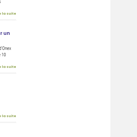
s
e la suite
r un
 d’Onex
e 10
e la suite
e la suite