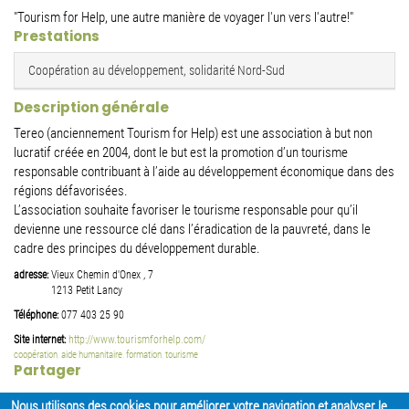
"Tourism for Help, une autre manière de voyager l'un vers l'autre!"
Prestations
Coopération au développement, solidarité Nord-Sud
Description générale
Tereo (anciennement Tourism for Help) est une association à but non
lucratif créée en 2004, dont le but est la promotion d’un tourisme
responsable contribuant à l’aide au développement économique dans des
régions défavorisées.
L’association souhaite favoriser le tourisme responsable pour qu’il
devienne une ressource clé dans l’éradication de la pauvreté, dans le
cadre des principes du développement durable.
adresse:
Vieux Chemin d'Onex , 7
1213
Petit Lancy
Téléphone:
077 403 25 90
Site internet:
http://www.tourismforhelp.com/
coopération
,
aide humanitaire
,
formation
,
tourisme
Partager
Nous utilisons des cookies pour améliorer votre navigation et analyser le