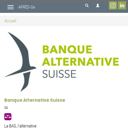
Aller
APRÈS-Ge
au
Toggle
contenu
navigation
principal
Accueil
Banque Alternative Suisse
SA
La BAS, l'alternative