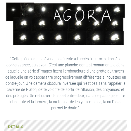
" Cette pièce est une évocation directe à l’accès à l’information, à la
connaissance, au savoir. C’est une planche-contact monumentale dans
laquelle une série d’images fixent l’embouchure d’une grotte au travers
de laquelle on voit apparaitre progressivement différentes silhouettes en
contre-jour. Une camera obscura inversée qui n’est pas sans rappeler la
caverne de Platon, cette volonté de sortir de l’illusion, des croyances et
des préjugés. Se retrouver dans cet entre-deux, dans ce passage, entre
l’obscurité et la lumière, là où l’on garde les yeux mi-clos, là où l’on se
permet le doute."
DÉTAILS