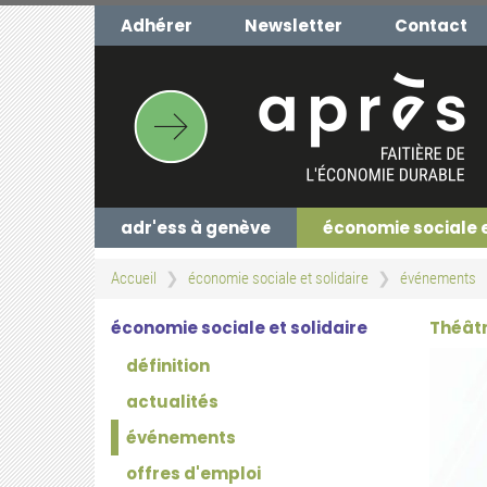
Aller
Adhérer
Newsletter
Contact
au
contenu
principal
adr'ess à genève
économie sociale 
Accueil
économie sociale et solidaire
événements
économie sociale et solidaire
Théâtr
définition
actualités
événements
offres d'emploi