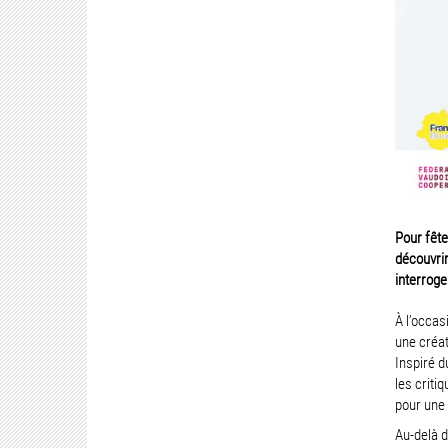
Pour fête
découvrir
interroge
À l’occasi
une créat
Inspiré d
les criti
pour une 
Au-delà d