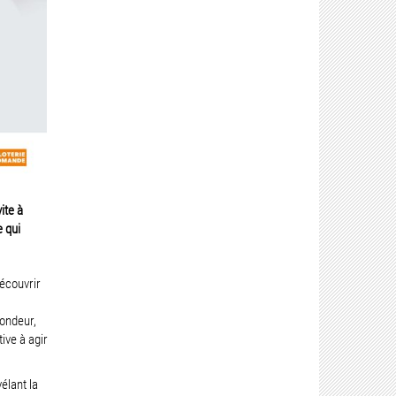
ite à
 qui
découvrir
fondeur,
ive à agir
élant la