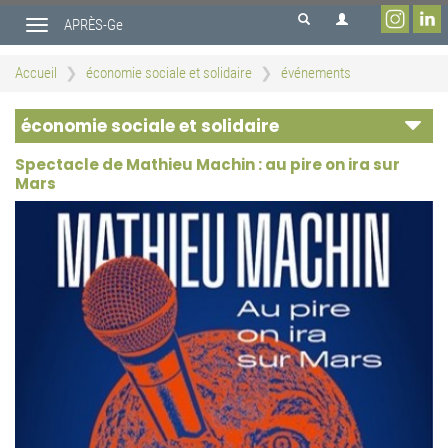
Aller
APRÈS-Ge
au
Toggle
contenu
navigation
principal
Accueil
économie sociale et solidaire
événements
économie sociale et solidaire
Spectacle de Mathieu Machin : au pire on ira sur
Mars