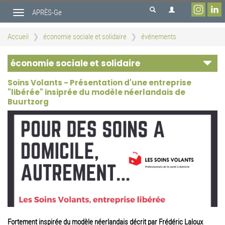
Aller
APRÈS-Ge
au
Toggle
contenu
navigation
principal
Accueil
économie sociale et solidaire
événements
économie sociale et solidaire
Soins Volants - Présentation d'une entreprise
"libérée" insiprée du modèle néerlandais de
Buurtzorg
Fortement inspirée du modèle néerlandais décrit par Frédéric Laloux