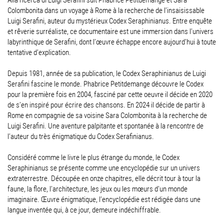
Alla ricerca di Luigi Serafini suit Phabrice Petitdemange et Sara
Colombonita dans un voyage à Rome à la recherche de l’insaisissable
Luigi Serafini, auteur du mystérieux Codex Seraphinianus. Entre enquête
et rêverie surréaliste, ce documentaire est une immersion dans l’univers
labyrinthique de Serafini, dont l’œuvre échappe encore aujourd’hui à toute
tentative d’explication.
Depuis 1981, année de sa publication, le Codex Seraphinianus de Luigi
Serafini fascine le monde. Phabrice Petitdemange découvre le Codex
pour la première fois en 2004, fasciné par cette oeuvre il décide en 2020
de s’en inspiré pour écrire des chansons. En 2024 il décide de partir à
Rome en compagnie de sa voisine Sara Colombonita à la recherche de
Luigi Serafini. Une aventure palpitante et spontanée à la rencontre de
l’auteur du très énigmatique du Codex Serafinianus.
Considéré comme le livre le plus étrange du monde, le Codex
Seraphinianus se présente comme une encyclopédie sur un univers
extraterrestre. Découpée en onze chapitres, elle décrit tour à tour la
faune, la flore, l’architecture, les jeux ou les mœurs d’un monde
imaginaire. Œuvre énigmatique, l’encyclopédie est rédigée dans une
langue inventée qui, à ce jour, demeure indéchiffrable.