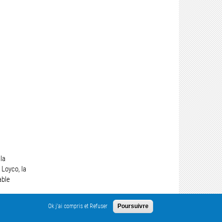
 la
 Loyco, la
able
Ok j'ai compris et Refuser
Poursuivre