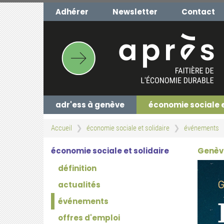
Aller
Adhérer
Newsletter
Contact
au
contenu
principal
adr'ess à genève
économie sociale 
Accueil
économie sociale et solidaire
événements
économie sociale et solidaire
Genève
définition
actualités
événements
offres d'emploi