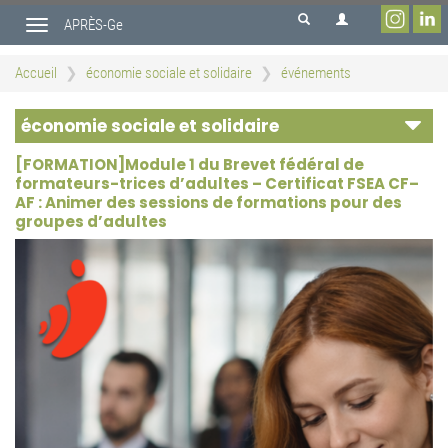
Aller
APRÈS-Ge
au
Toggle
contenu
navigation
principal
Accueil
économie sociale et solidaire
événements
économie sociale et solidaire
[FORMATION]Module 1 du Brevet fédéral de
formateurs-trices d’adultes – Certificat FSEA CF–
AF : Animer des sessions de formations pour des
groupes d’adultes