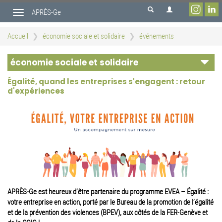
Aller
APRÈS-Ge
au
Toggle
contenu
navigation
principal
Accueil
économie sociale et solidaire
événements
économie sociale et solidaire
Égalité, quand les entreprises s'engagent : retour
d'expériences
APRÈS-Ge est heureux d’être partenaire du programme EVEA – Égalité :
votre entreprise en action, porté par le Bureau de la promotion de l’égalité
et de la prévention des violences (BPEV), aux côtés de la FER-Genève et