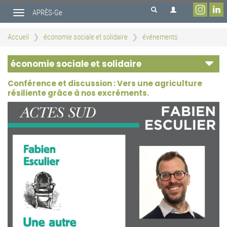
Aller
APRÈS-Ge
au
Toggle
contenu
navigation
principal
Accueil
économie sociale et solidaire
événements
économie sociale et solidaire
Conférence et discussion : Vers une agriculture
résiliente grâce à nos excréments.