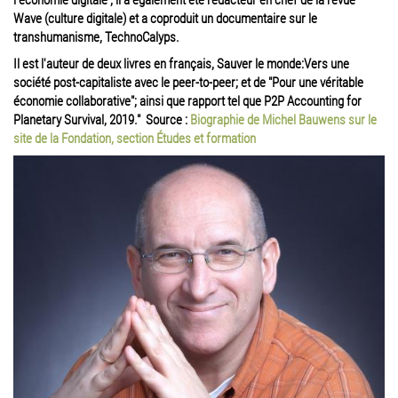
l'économie digitale ; il a également été rédacteur en chef de la revue
Wave (culture digitale) et a coproduit un documentaire sur le
transhumanisme, TechnoCalyps.
Il est l'auteur de deux livres en français, Sauver le monde:Vers une
société post-capitaliste avec le peer-to-peer; et de "Pour une véritable
économie collaborative"; ainsi que rapport tel que P2P Accounting for
Planetary Survival, 2019." Source :
Biographie de Michel Bauwens sur le
site de la Fondation, section Études et formation