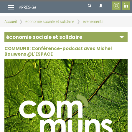
Aller
APRÈS-Ge
au
Toggle
contenu
navigation
principal
Accueil
économie sociale et solidaire
événements
économie sociale et solidaire
COMMUNS: Conférence-podcast avec Michel
Bauwens @L'ESPACE