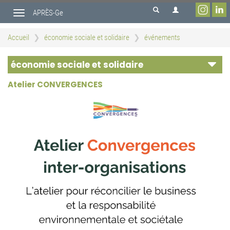
Aller
APRÈS-Ge
au
Toggle
contenu
navigation
principal
Accueil
économie sociale et solidaire
événements
économie sociale et solidaire
Atelier CONVERGENCES