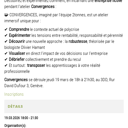
Découvrez et expérimentez comment, en
incarnant une
entreprise fictive
pendant l’atelier
Convergences
:
🧩 CONVERGENCES, imaginé par l'équipe 2tonnes, est un atelier
immersif unique pour :
✔
Comprendre
le contexte actuel de polycrise
✔
Expérimenter
les tensions entre rentabilité, responsabilité et pérennité
✔
Découvrir
une nouvelle approche : la
robustesse
, théorisée par le
biologiste Olivier Hamant
✔
Visualiser
en direct l’impact de vos décisions sur l’entreprise
✔
Débriefer
collectivement et prendre du recul
✔ Et surtout :
transposer
les apprentissages à votre réalité
professionnelle
Convergences
se déroule jeudi 19 mars de 18h à 21h30, au 3DD, Rur
David Dufour 3, Genève.
Inscriptions
DÉTAILS
19.03.2026
18:00
-
21:30
Organisation(s):