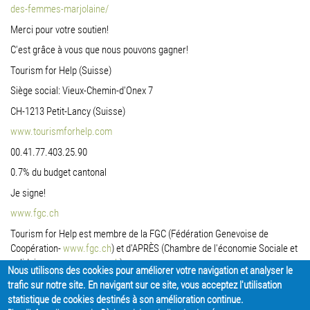
des-femmes-marjolaine/
Merci pour votre soutien!
C'est grâce à vous que nous pouvons gagner!
Tourism for Help (Suisse)
Siège social: Vieux-Chemin-d'Onex 7
CH-1213 Petit-Lancy (Suisse)
www.tourismforhelp.com
00.41.77.403.25.90
0.7% du budget cantonal
Je signe!
www.fgc.ch
Tourism for Help est membre de la FGC (Fédération Genevoise de
Coopération-
www.fgc.ch
) et d'APRÈS (Chambre de l'économie Sociale et
solidaire-
www.apres-ge.ch
)
Nous utilisons des cookies pour améliorer votre navigation et analyser le
trafic sur notre site. En navigant sur ce site, vous acceptez l'utilisation
PARTAGER
statistique de cookies destinés à son amélioration continue.