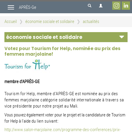
Aller
APRÈS-Ge
au
Toggle
contenu
navigation
principal
Accueil
économie sociale et solidaire
actualités
économie sociale et solidaire
Votez pour Tourism for Help, nominée au prix des
femmes marjolaine!
membre d'APRÈS-GE
Tourism for Help, membre d'APRÈS-GE est nominée au prix des
femmes marjolaine catégorie solidarité internationale à
travers sa
vice présidente pour notre projet au Mali.
Vous pouvez également voter pour le projet et la candidature de Tourism
for Help à l'aide
du lien suivant:
http://www.salon-marjolaine.com/programme-des-conferences/prix-