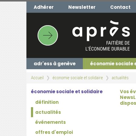
Aller
Adhérer
Newsletter
Contact
au
contenu
principal
adr'ess à genève
économie sociale 
Accueil
économie sociale et solidaire
actualités
économie sociale et solidaire
Vos év
NewsLe
définition
dispos
actualités
événements
offres d'emploi