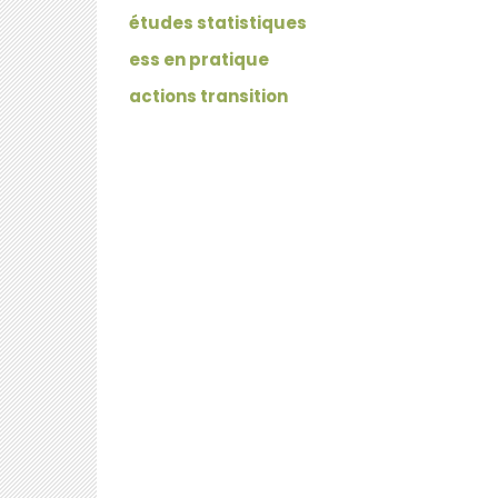
études statistiques
ess en pratique
actions transition