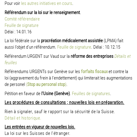
Pour voir
les autres initiatives en cours
.
Référendum sur la loi sur le renseignement
.
Comité référendaire
Feuille de signature
Délai : 14.01.16
La loi fédérale sur la
procréation médicalement assistée
(LPMA) fait
aussi l’objet d’un référendum.
Feuille de signature
. Délai : 10.12.15
Référendum URGENT sur Vaud sur la
réforme des entreprises
Détails et
feuilles
Référendums URGENTs sur Genève sur les
forfaits fiscaux
et contre la
loi (aggravement du frein à l'endettement) qui limiterait les augmentations
de personel
(
Stop au personal stop
)
.
Pétition en faveur de
l’Usine (Genève)
.
Feuilles de signatures
.
Les procédures de consultations ; nouvelles lois en préparation.
Rien à signaler, sauf le rapport sur la sécurité de la Suisse.
Détail et historique.
Les entrées en vigueur de nouvelles lois.
La loi sur les Suisses de l’étranger.