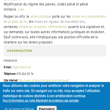
Modification du régime des peines, codes pénal et pénal
militaire.
Lien
Rappel ou info: la
veille juridique
porte sur les
mises en consultations
de projets de loi
, les
mises en vigueur de nouvelles lois
,
certaines
initiatives et autres référendums
ouverts à la signature et,
sur demande, sur toutes autres informations juridiques en évolution.
Sauf contre-avis, elle n'implique pas une position officielle de la
chambre sur les textes proposés.
ORGANISATION
Infodroit.ch
E-mail:
cb@infodroit.ch
Téléphone:
079 524 35 74
Site internet:
http://www.infodroit.ch/spip.php?rubrique31
Nous utilisons des cookies pour améliorer votre navigation et analyser le
trafic sur notre site. En navigant sur ce site, vous acceptez l'utilisation
PARTAGER
statistique de cookies destinés à son amélioration continue.
Plus d'information sur notre Règlement de protection des données
Ok j'ai compris et Refuser
Poursuivre