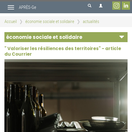
Aller
APRÈS-Ge
au
Toggle
contenu
navigation
principal
Accueil
économie sociale et solidaire
actualités
économie sociale et solidaire
" Valoriser les résiliences des territoires" - article
du Courrier