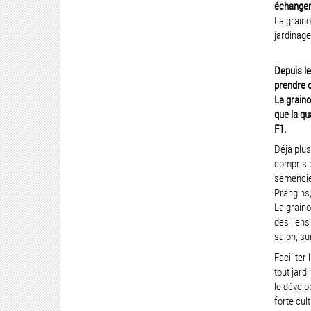
échanger 
La grain
jardinage
Depuis le
prendre o
La graino
que la qu
F1.
Déjà plus
compris p
semencier
Prangins,
La graino
des liens
salon, su
Faciliter
tout jard
le dévelo
forte cul