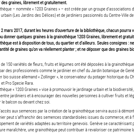
des graines, librement et gratuitement.
othèque – nommée « 1203 Graines » – est créée par un groupe d’associations 
 urbain (Les Jardins des Délices) et de jardiniers passionnés du Centre-Ville d
 2 mars 2017, durant les heures d’ouverture de la bibliothèque, chacun pourra v
u donner quelques graines à la grainothèque 1203 Graines, librement et gratui
thèque est à disposition de tous, du quartier et d’ailleurs. Seules consignes : n
antité de graines qu’on va réellement planter ; et ne déposer que des graines bi
 de 150 variétés de fleurs, fruits et légumes ont été déposées à la grainothèque
ar des professionnels comme le jardinier en chef du Jardin botanique de Genè
 bio suisse allemand « Zollinger », le conservateur du potager historique du C
 et Pro Specie Rara.
thèque « 1203 Graines » vise à promouvoir le jardinage urbain et la biodiversité,
 entre jardiniers et à encourager des nouvelles personnes à cultiver fruits et l
r le balcon ou devant chez soi.
 l’accès aux semences par la création de la grainothèque servira aussi à démon
inier peut s’affranchir des semences standardisées issues du commerce, et à f
ppement de variétés adaptées au territoire genevois. Genève se caractérisant 
ture maraîchère, une grainothèque peut contribuer à revaloriser ce patrimoine l