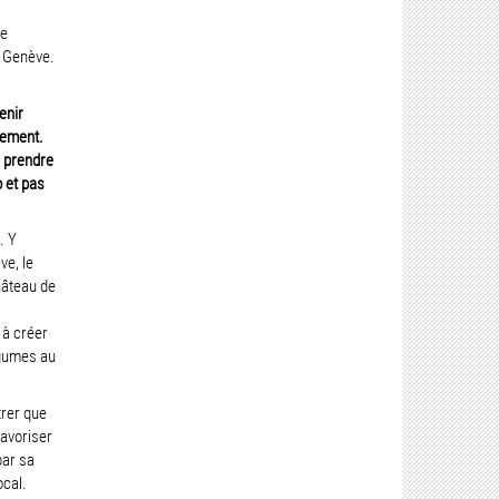
de
e Genève.
enir
tement.
e prendre
o et pas
. Y
ve, le
hâteau de
 à créer
égumes au
trer que
avoriser
par sa
ocal.