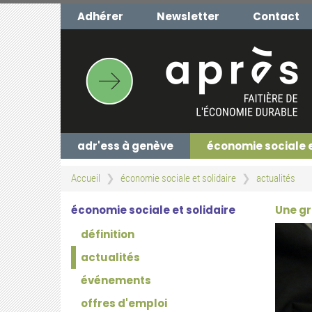
Aller
Adhérer
Newsletter
Contact
au
contenu
principal
adr'ess à genève
économie sociale 
Accueil
économie sociale et solidaire
actualités
économie sociale et solidaire
Une gr
définition
actualités
événements
offres d'emploi