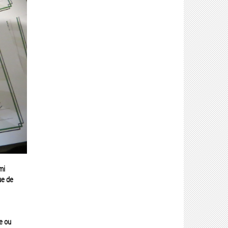
mi
ue de
e ou