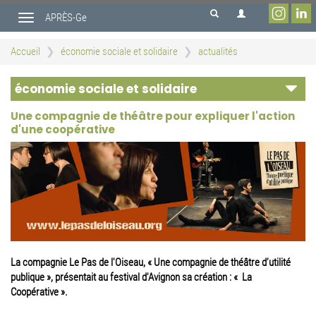
Aller
APRÈS-Ge
au
Toggle
contenu
navigation
principal
Accueil
économie sociale et solidaire
actualités
économie sociale et solidaire
Une compagnie de théâtre pour expliquer l'action
d'une coopérative
La compagnie Le Pas de l'Oiseau, « Une compagnie de théâtre d’utilité
publique », présentait au festival d'Avignon sa création : « La
Coopérative ».