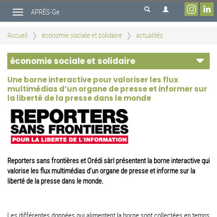
Aller
APRÈS-Ge
au
Toggle
contenu
navigation
principal
Accueil
économie sociale et solidaire
actualités
économie sociale et solidaire
Une borne interactive pour valoriser les flux
multimédias d’un organe de presse et informer sur
la liberté de la presse dans le monde
Reporters sans frontières et Orédi sàrl présentent la borne interactive qui
valorise les flux multimédias d’un organe de presse et informe sur la
liberté de la presse dans le monde.
Les différentes données qui alimentent la borne sont collectées en temps