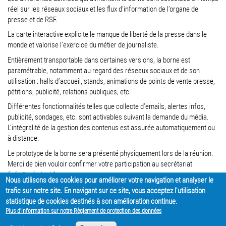
réel sur les réseaux sociaux et les flux d’information de l’organe de
presse et de RSF.
La carte interactive explicite le manque de liberté de la presse dans le
monde et valorise l’exercice du métier de journaliste.
Entièrement transportable dans certaines versions, la borne est
paramétrable, notamment au regard des réseaux sociaux et de son
utilisation : halls d’accueil, stands, animations de points de vente presse,
pétitions, publicité, relations publiques, etc.
Différentes fonctionnalités telles que collecte d’emails, alertes infos,
publicité, sondages, etc. sont activables suivant la demande du média.
L’intégralité de la gestion des contenus est assurée automatiquement ou
à distance.
Le prototype de la borne sera présenté physiquement lors de la réunion.
Merci de bien vouloir confirmer votre participation au secrétariat
(
info@rsf-ch.ch
)
Nous utilisons des cookies pour améliorer votre navigation et analyser le
trafic sur notre site. En navigant sur ce site, vous acceptez l'utilisation
PARTAGER
statistique de cookies destinés à son amélioration continue.
Plus d'information sur notre Règlement de protection des données