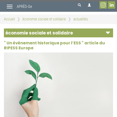
Aller
APRÈS-Ge
au
Toggle
contenu
navigation
principal
Accueil
économie sociale et solidaire
actualités
économie sociale et solidaire
" Un événement historique pour l’ESS " article du
RIPESS Europe