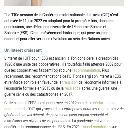
" La 110e session de la Conférence internationale du travail (CIT) s’est
achevée le 11 juin 2022 en adoptant pour la première fois, dans ses
conclusions, une définition universelle de l’Economie Sociale et
Solidaire (ESS). C’est un événement historique, qui pose un jalon
essentiel pour aller vers une révolution au sein des Nations unies.
Un intérêt croissant
L’intérêt de l’OIT pour l’ESS est ancien, si l’on considère la création dès
1920 d’une unité des coopératives. Il a toutefois fallu attendre 2002 pour
que les coopératives fassent l’objet d’une
recommandation
. Plus
récemment, des recommandations de l’OIT ont élargi son intérêt à l’ESS
et renforcé son rôle en faveur de la
transition
de l’économie informelle à
l’économie formelle en 2015 ou de la
résilience
après une guerre, une
guerre civile ou des catastrophes en 2017.
Cette place de l’ESS s’est confirmée en 2019 lors de la
déclaration du
centenaire
de l’OIT qui y voyait des
« entreprises durables »
, capables
« de
générer du travail décent, de parvenir au plein-emploi productif et
d’améliorer les niveaux de vie pour tous »
. La pandémie est venue
accélérer la reconnaissance de l’ESS. En 2021,
l’Appel mondial
en vue