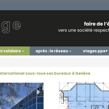
et solidaire
après : le réseau
stages ppe+
International sous-loue ses bureaux à Genève