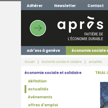
Aller
Adhérer
Newsletter
Contact
au
contenu
principal
adr'ess à genève
économie sociale 
Accueil
économie sociale et solidaire
actualités
économie sociale et solidaire
TRIAL 
définition
actualités
événements
offres d'emploi