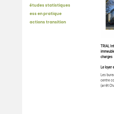
études statistiques
ess en pratique
actions transition
TRIAL Int
immeuble 
charges
Le loyer 
Les burea
centre co
(arrêt Ch