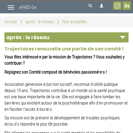
Aller
APRÈS-Ge
au
Toggle
contenu
navigation
principal
Accueil
après : le réseau
Nos actualités
après : le réseau
Trajectoires renouvelle une partie de son comité !
Vous êtes intéressé·e par la mission de Trajectoires ? Vous souhaitez y
contribuer ?
Rejoignez son Comité composé de bénévoles passionné·e·s !
Association genevoise à but non lucratif, reconnue d’utilité publique
depuis 15 ans, Trajectoires contribue à un monde où la santé psychique
est une base importante de la vie. Elle est engagée à faire tomber les
barrières qui existent autour de la psychothérapie afin d’en promouvoir et
en faciliter l’accès à tou·te·s.
Sa mission est de prévenir le développement de troubles psychiques
et/ou d’y répondre le plus tôt possible.
Elle informe les personnes sur la santé mentale et les possibilités de