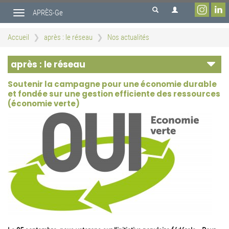
Aller
APRÈS-Ge
au
Toggle
contenu
navigation
principal
Accueil
après : le réseau
Nos actualités
après : le réseau
Soutenir la campagne pour une économie durable
et fondée sur une gestion efficiente des ressources
(économie verte)