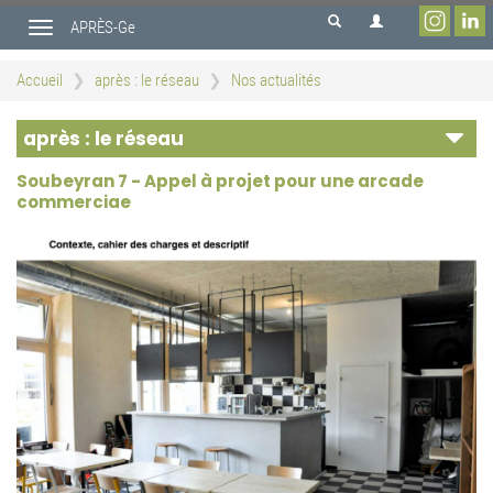
Aller
APRÈS-Ge
au
Toggle
contenu
navigation
principal
Accueil
après : le réseau
Nos actualités
après : le réseau
Soubeyran 7 - Appel à projet pour une arcade
commerciae