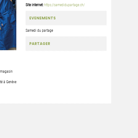
Site internet:
https://samedidupartage.ch/
EVENEMENTS
Samedi du partage
PARTAGER
e magasin
ité à Genève