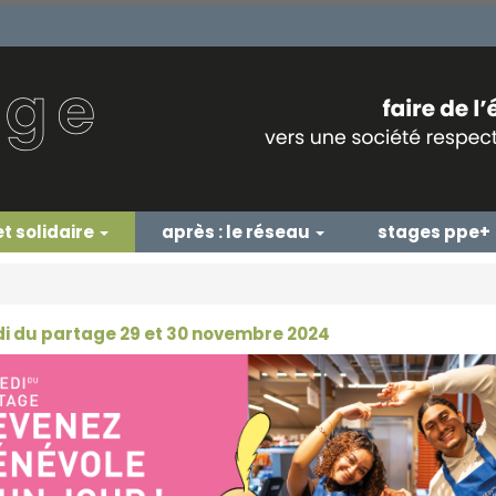
et solidaire
après : le réseau
stages ppe+
 du partage 29 et 30 novembre 2024