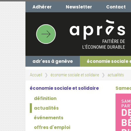
Aller
Adhérer
Newsletter
Contact
au
contenu
principal
adr'ess à genève
économie sociale 
Accueil
économie sociale et solidaire
actualités
économie sociale et solidaire
Samedi
définition
actualités
événements
offres d'emploi