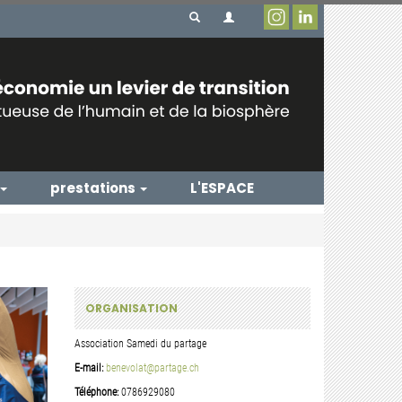
prestations
L'ESPACE
ORGANISATION
Association Samedi du partage
E-mail:
benevolat@partage.ch
Téléphone:
0786929080