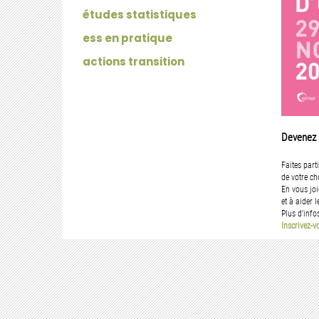
études statistiques
ess en pratique
actions transition
Devenez b
Faites part
de votre cho
En vous joi
et à aider 
Plus
d’info
Inscrivez-v