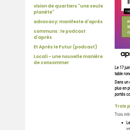
vision de quartiers "une seule
planète"
advocacy: manifeste d'après
communs : le podcast
d'après
Et Après le Futur (podcast)
Locali - une nouvelle manière
de consommer
Le 17 jui
table ron
Dans un c
plus en p
portés co
Trois 
Trois ini
Le
in