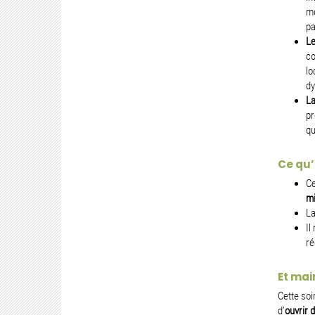
mo
pa
Le
co
lo
dy
La
pr
qu
Ce qu’o
Ce
mi
L
Il
ré
Et mai
Cette soi
d’
ouvrir 