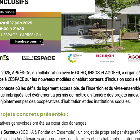
n 2025, APRÈS-Ge, en collaboration avec le GCHG, INSOS et AGOEER, a organis
de à L’ESPACE sur les nouveaux modèles d’habitat porteurs d’inclusion sociale 
ontexte où les défis du logement accessible, de l’insertion et du vivre-ensembl
lus imbriqués, cet événement a permis de mettre en lumière des projets innova
njointement par des coopératives d’habitation et des institutions sociales.
projets concrets présentés :
tiatives genevoises ont été au cœur des échanges :
s Sureaux
(CODHA & Fondation Ensemble) : un projet de propriété par étage (PP
tègre des bénéficiaires accompagnés, des familles et des habitant·es autonom