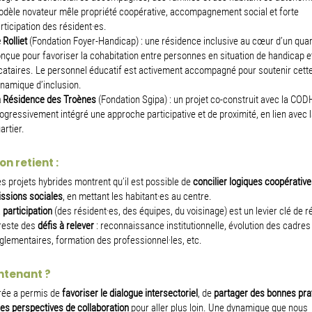
dèle novateur mêle propriété coopérative, accompagnement social et forte
rticipation des résident·es.
 Rolliet
(Fondation Foyer-Handicap) : une résidence inclusive au cœur d’un quart
nçue pour favoriser la cohabitation entre personnes en situation de handicap e
cataires. Le personnel éducatif est activement accompagné pour soutenir cett
namique d’inclusion.
 Résidence des Troènes
(Fondation Sgipa) : un projet co-construit avec la CODH
ogressivement intégré une approche participative et de proximité, en lien avec l
artier.
n retient :
s projets hybrides montrent qu’il est possible de
concilier logiques coopérative
ssions sociales
, en mettant les habitant·es au centre.
a
participation
(des résident·es, des équipes, du voisinage) est un levier clé de r
 reste des
défis à relever
: reconnaissance institutionnelle, évolution des cadres
glementaires, formation des professionnel·les, etc.
ntenant ?
rée a permis de
favoriser le dialogue intersectoriel
, de
partager des bonnes pra
des perspectives de collaboration
pour aller plus loin. Une dynamique que nous