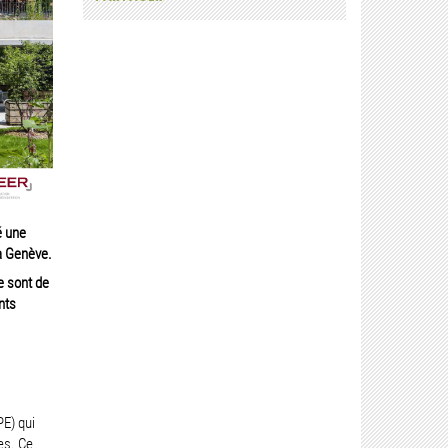
é une
à Genève.
e sont de
nts
E) qui
es. Ce