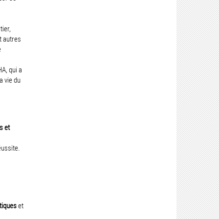
ier,
t autres
e
A, qui a
a vie du
s et
éussite.
tiques
et