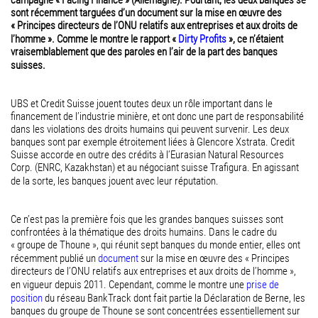
campagne « Facing Finance » (Allemagne). Pourtant, les deux banques se
sont récemment targuées d’un document sur la mise en œuvre des
« Principes directeurs de l’ONU relatifs aux entreprises et aux droits de
l’homme ». Comme le montre le rapport «
Dirty Profits
», ce n’étaient
vraisemblablement que des paroles en l’air de la part des banques
suisses.
UBS et Credit Suisse jouent toutes deux un rôle important dans le
financement de l’industrie minière, et ont donc une part de responsabilité
dans les violations des droits humains qui peuvent survenir. Les deux
banques sont par exemple étroitement liées à Glencore Xstrata. Credit
Suisse accorde en outre des crédits à l’Eurasian Natural Resources
Corp. (ENRC, Kazakhstan) et au négociant suisse Trafigura. En agissant
de la sorte, les banques jouent avec leur réputation.
Ce n’est pas la première fois que les grandes banques suisses sont
confrontées à la thématique des droits humains. Dans le cadre du
« groupe de Thoune », qui réunit sept banques du monde entier, elles ont
récemment publié un
document
sur la mise en œuvre des « Principes
directeurs de l’ONU relatifs aux entreprises et aux droits de l’homme »,
en vigueur depuis 2011. Cependant, comme le montre une
prise de
position
du réseau BankTrack dont fait partie la Déclaration de Berne, les
banques du groupe de Thoune se sont concentrées essentiellement sur